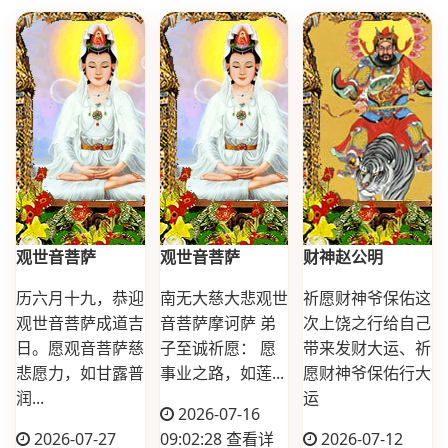
观世音菩萨
观世音菩萨
财神赵公明
历六月十九，恭迎
南无大慈大悲观世
祈愿财神爷保佑这
观世音菩萨成道吉
音菩萨摩诃萨 弟
次上饶之行给自己
日。愿观音菩萨慈
子至诚祈愿： 愿
带来发财大运、祈
悲愿力，如甘露普
事业之路，如莲...
愿财神爷保佑行大
润...
运
2026-07-16
2026-07-27
09:02:28
查看详
2026-07-12