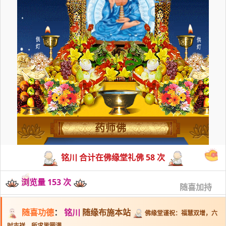
药师佛
铭川 合计在佛缘堂礼佛 58 次
浏览量 153 次
随喜加持
随喜功德
：
铭川
随缘布施本站
佛缘堂谨祝：福慧双增，六
时吉祥，所求皆圆满