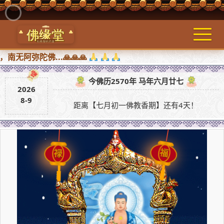
陀佛...🙏🙏🙏
今佛历2570年 马年六月廿七
2026
8-9
距离【七月初一佛教香期】还有4天！
福
禄