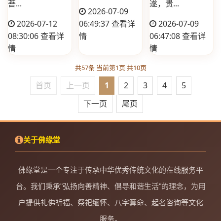
菩...
遂，贵...
2026-07-09
2026-07-12
06:49:37
查看详
2026-07-09
08:30:06
查看详
情
06:47:08
查看详
情
情
共57条 当前第1页 共10页
首页
上一页
1
2
3
4
5
下一页
尾页
关于佛缘堂
佛缘堂是一个专注于传承中华优秀传统文化的在线服务平
台。我们秉承"弘扬向善精神、倡导和谐生活"的理念，为用
户提供礼佛祈福、祭祀缅怀、八字算命、起名咨询等文化
服务。