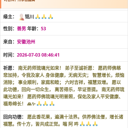
缘主：
铭川
性别：
善男
年龄：
53
来自：
安徽池州
时间：
2026-07-03 08:46:41
祈愿：
南无药师琉璃光如来！ 弟子至诚祈愿： 愿药师佛慈
悲加持，令我及家人 身体健康，无病无灾； 智慧增长，烦恼
消除； 事业顺利，家庭和睦； 六时吉祥，福慧双增。 愿以
此功德，回向一切众生， 离苦得乐，早证菩提。 南无药师琉
璃光如来！ 愿药师佛琉璃光明普照，保佑及家人平安健康、
福寿绵长！ 🙏✨
回向功德：
愿此香花果，遍满十法界。供养佛法僧，增长诸
福慧。传十方，皆共成正觉。嗡 阿 吽