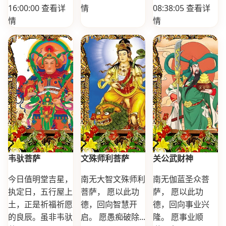
16:00:00
查看详
情
08:38:05
查看详
情
情
韦驮菩萨
文殊师利菩萨
关公武财神
今日值明堂吉星，
南无大智文殊师利
南无伽蓝圣众菩
执定日，五行屋上
菩萨， 愿以此功
萨， 愿以此功
土，正是祈福祈愿
德，回向智慧开
德，回向事业兴
的良辰。虽非韦驮
启。 愿愚痴破除...
隆。 愿事业顺