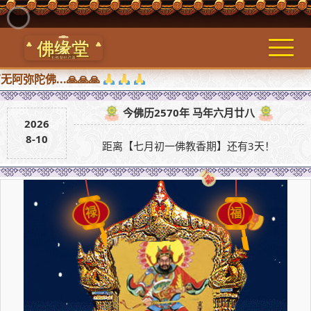
...🙏🙏🙏
今佛历2570年 马年六月廿八
2026
8-10
距离【七月初一佛教香期】还有3天！
福
禄