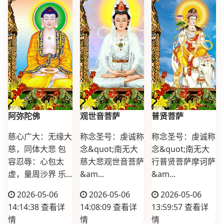
阿弥陀佛
观世音菩萨
普贤菩萨
慈心广大：无缘大
称念圣号：虔诚称
称念圣号：虔诚称
慈，同体大悲 包
念&quot;南无大
念&quot;南无大
容忍辱：心包太
慈大悲观世音菩萨
行普贤菩萨摩诃萨
虚，量周沙界 乐...
&am...
&am...
2026-05-06
2026-05-06
2026-05-06
14:14:38
查看详
14:08:09
查看详
13:59:57
查看详
情
情
情