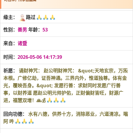
缘主：
路过
性别：
善男
年龄：
53
来自：
诸暨
时间：
2026-05-06 14:17:39
祈愿：
诵财神咒： 赵公明财神咒： &quot;天地玄宗，万炁
本根。广修亿劫，证吾神通。三界内外，惟道独尊。体有金
光，覆映吾身。&quot; 发愿行善：求财同时发愿广行善
事，以财养道 愿赵公明元帅护佑，正财偏财皆旺，财源广
进，福慧双增！🙏💰
回向功德：
水有八德，供养十方，消除恶业，六道清凉。嗡
阿 吽