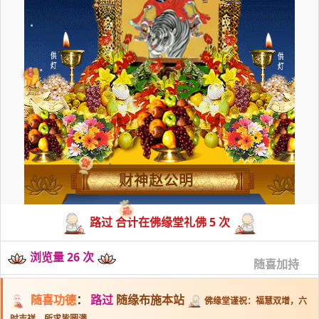
财神赵公明
路过 合计在佛缘堂礼佛 5 次
浏览量 26 次
随喜加持
随喜功德
：
路过
随缘布施本站
佛缘堂谨祝：福慧双增，六
时吉祥，所求皆圆满