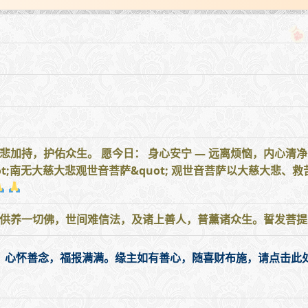
加持，护佑众生。 愿今日： 身心安宁 — 远离烦恼，内心清净
uot;南无大慈大悲观世音菩萨&quot; 观世音菩萨以大慈大悲
供养一切佛，世间难信法，及诸上善人，普薰诸众生。誓发菩提心
，心怀善念，福报满满。缘主如有善心，随喜财布施，请点击此处