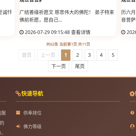
至诚忏
广结善缘祈愿文 慈悲伟大的佛陀！ 弟子特来
历六月
佛前祈愿，愿自己...
音菩萨
2026-07-29 09:15:48
查看详情
2026
共62条 当前第1页 共11页
首页
上一页
1
2
3
4
5
下一页
尾页
快速导航
线服
供奉排位
的
佛力等级
命、