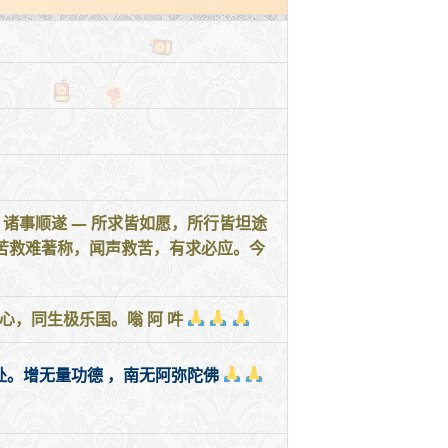
 诸事顺遂 — 所求皆如愿，所行皆坦途
、救苦救难著称，闻声救苦，有求必应。今
，同生极乐国。嗡 阿 吽
。增无量功德 ，南无阿弥陀佛