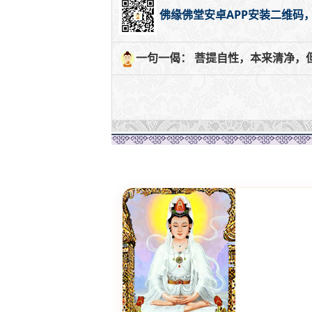
佛缘佛堂安卓APP安装二维码
一句一偈： 菩提自性，本来清净，