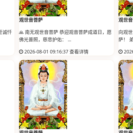
观世音菩萨
观世音
至诚忏
🙏 南无观世音菩萨 恭迎观音菩萨成道日，愿
向观世
佛光普照，慈悲护佑： ...
萨！ 弟
2026-08-01 09:16:37
查看详情
2026
观世音菩萨
观世音