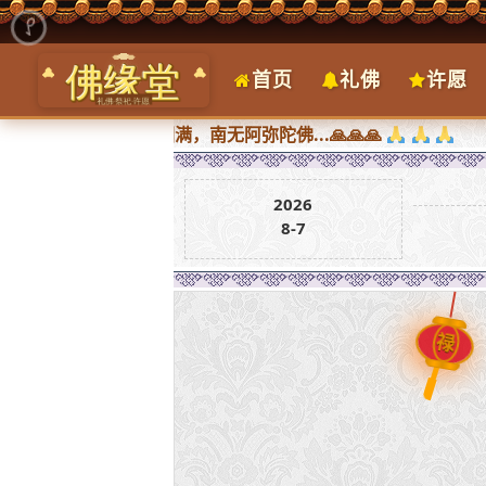
首页
礼佛
许愿
，所求皆圆满，南无阿弥陀佛...🙏🙏🙏
2026
8-7
禄