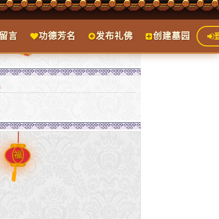
留言
功德芳名
发布礼佛
创建墓园
福