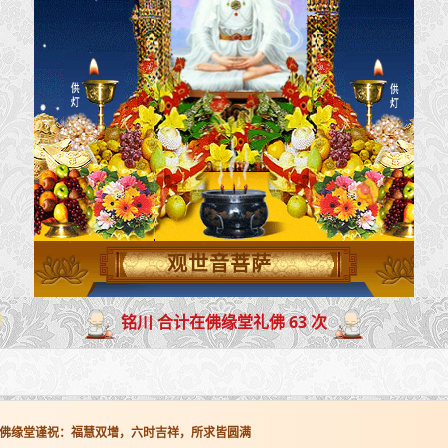
观世音菩萨
铭川 合计在佛缘堂礼佛 63 次
佛缘堂谨祝：福慧双增，六时吉祥，所求皆圆满