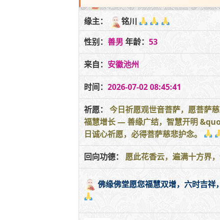
缘主：
铭川
性别：
善男
年龄：
53
来自：
安徽池州
时间：
2026-07-02 08:45:41
祈愿：
今日祈愿观世音菩萨，愿菩萨慈悲
福慧增长 — 善缘广结，智慧开明 &q
日诚心祈愿，必得菩萨慈悲护念。
回向功德：
愿此花香云，遍满十方界，
佛缘佛堂愿您福慧双增，六时吉祥