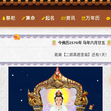
祭祀
算命
起名
资讯
万年历
今佛历2570年 马年六月廿五
距离【二郎真君圣诞】还有1天！