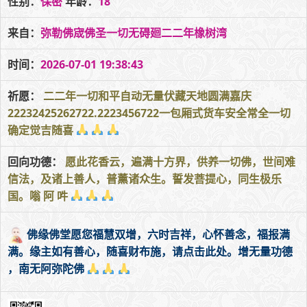
性别：
保密
年龄：
18
来自：
弥勒佛宬佛圣一切无碍廻二二年橡树湾
时间：
2026-07-01 19:38:43
祈愿：
二二年一切和平自动无量伏藏天地圆满嘉庆
22232425262722.2223456722一包厢式货车安全常全一切
确定觉吉随喜
回向功德：
愿此花香云，遍满十方界，供养一切佛，世间难
信法，及诸上善人，普薰诸众生。誓发菩提心，同生极乐
国。嗡 阿 吽
佛缘佛堂愿您福慧双增，六时吉祥，心怀善念，福报满
满。缘主如有善心，随喜财布施，请点击此处。增无量功德
，南无阿弥陀佛