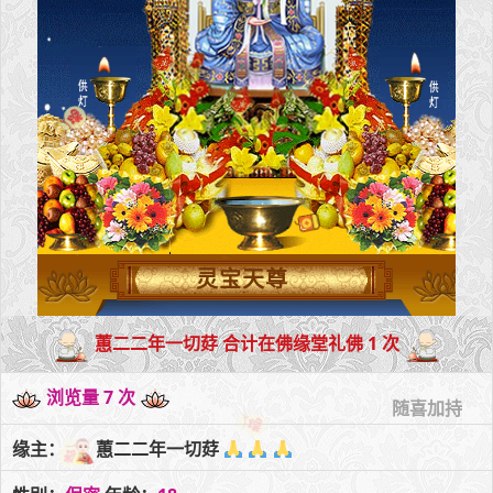
灵宝天尊
蕙二二年一切䒵 合计在佛缘堂礼佛 1 次
浏览量 7 次
随喜加持
缘主：
蕙二二年一切䒵