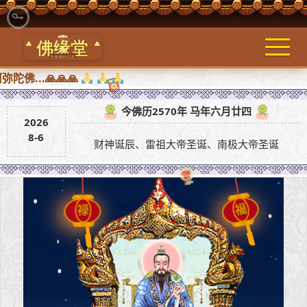
..🙏🙏🙏
今佛历2570年 马年六月廿四
2026
8-6
财神诞辰、雷祖大帝圣诞、南极大帝圣诞
福
禄