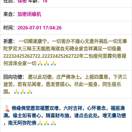
性别：
保密
年龄：
18
来自：
加密闭缘机
时间：
2026-07-01 17:04:26
祈愿：
一切顺遂康宁，一切皆办不操心无意外祸乱一切无事
陀罗尼大三昧王无能胜海宬自无碍全家吉祥满足一切极最
22232425262722.22232425262722年二包痊何昱霖何恩禄
何泷泽全家一切
回向功德：
愿以此功德，庄严佛净土。上报四重恩，下济三
途苦，若有见闻者，悉发菩提心。尽此一报身，同生极乐
国。
佛缘佛堂愿您福慧双增，六时吉祥，心怀善念，福报满
满。缘主如有善心，随喜财布施，请点击此处。增无量功德
，南无阿弥陀佛