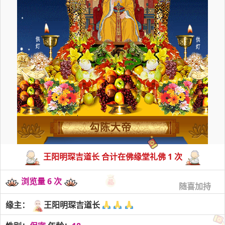
勾陈大帝
王阳明琛吉道长 合计在佛缘堂礼佛 1 次
浏览量 6 次
随喜加持
缘主：
王阳明琛吉道长