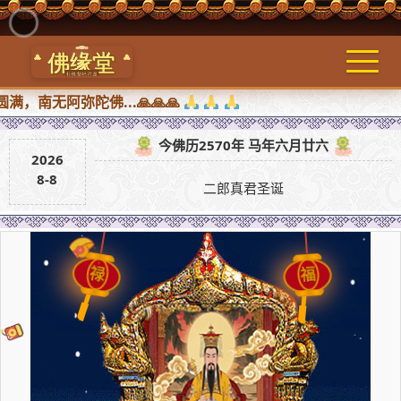
无阿弥陀佛...🙏🙏🙏
今佛历2570年 马年六月廿六
2026
8-8
二郎真君圣诞
禄
福