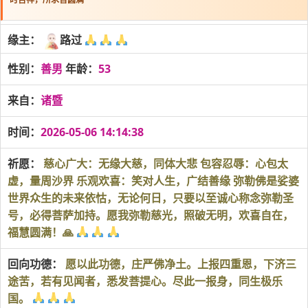
缘主：
路过
性别：
善男
年龄：
53
来自：
诸暨
时间：
2026-05-06 14:14:38
祈愿：
慈心广大：无缘大慈，同体大悲 包容忍辱：心包太
虚，量周沙界 乐观欢喜：笑对人生，广结善缘 弥勒佛是娑婆
世界众生的未来依怙，无论何日，只要以至诚心称念弥勒圣
号，必得菩萨加持。愿我弥勒慈光，照破无明，欢喜自在，
福慧圆满！🙏
回向功德：
愿以此功德，庄严佛净土。上报四重恩，下济三
途苦，若有见闻者，悉发菩提心。尽此一报身，同生极乐
国。