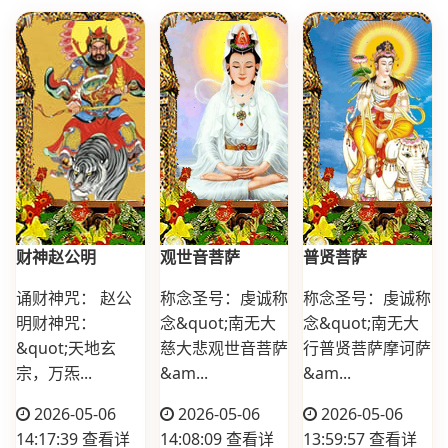
财神赵公明
观世音菩萨
普贤菩萨
诵财神咒： 赵公
称念圣号：虔诚称
称念圣号：虔诚称
明财神咒：
念&quot;南无大
念&quot;南无大
&quot;天地玄
慈大悲观世音菩萨
行普贤菩萨摩诃萨
宗，万炁...
&am...
&am...
2026-05-06
2026-05-06
2026-05-06
14:17:39
查看详
14:08:09
查看详
13:59:57
查看详