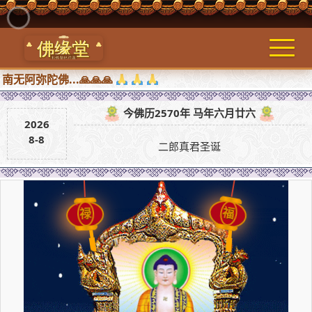
陀佛...🙏🙏🙏
今佛历2570年 马年六月廿六
2026
8-8
二郎真君圣诞
禄
福