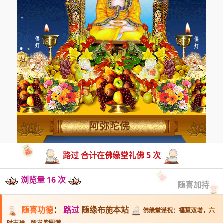
阿弥陀佛
路过 合计在佛缘堂礼佛 5 次
浏览量 16 次
随喜加持
随喜功德
：
路过
随缘布施本站
佛缘堂谨祝：福慧双增，六
时吉祥，所求皆圆满