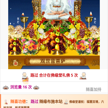
观世音菩萨
路过 合计在佛缘堂礼佛 5 次
浏览量 16 次
随喜加持
随喜功德
：
路过
随缘布施本站
佛缘堂谨祝：福慧双增，六
时吉祥，所求皆圆满