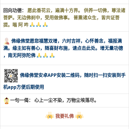
回向功德：
愿此香花云，遍满十方界。 供养一切佛，尊法诸
菩萨。无边佛刹中，受用做佛事。 普熏诸众生，皆共证菩
提。嗡 阿 吽
佛缘佛堂愿您福慧双增，六时吉祥，心怀善念，福报满
满。缘主如有善心，随喜财布施，请点击此处。增无量功德
，南无阿弥陀佛
佛缘佛堂安卓APP安装二维码，随时扫一扫安装到手
机app方便后期使用
一句一偈： 心上一尘不染，万物尘埃落尽。
我要礼佛