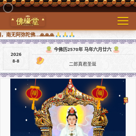
弥陀佛...🙏🙏🙏
今佛历2570年 马年六月廿六
2026
8-8
二郎真君圣诞
福
禄