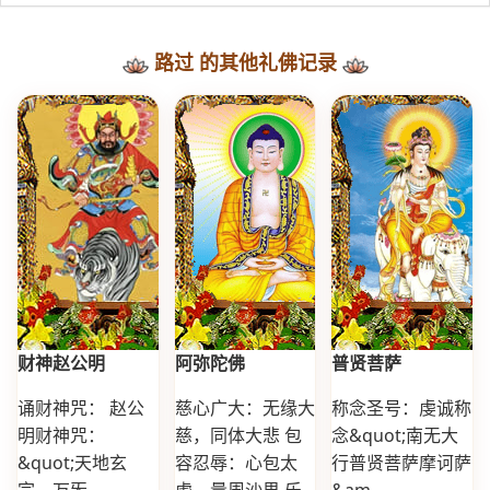
路过 的其他礼佛记录
财神赵公明
阿弥陀佛
普贤菩萨
诵财神咒： 赵公
慈心广大：无缘大
称念圣号：虔诚称
明财神咒：
慈，同体大悲 包
念&quot;南无大
&quot;天地玄
容忍辱：心包太
行普贤菩萨摩诃萨
宗，万炁...
虚，量周沙界 乐...
&am...