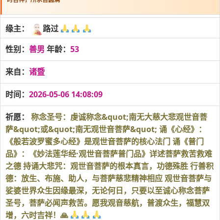
缘主：
路过
性别：
善男
年龄：
53
来自：
诸暨
时间：
2026-05-06 14:08:09
祈愿：
称念圣号：虔诚称念&quot;南无大慈大悲观世音菩
萨&quot;或&quot;南无观世音菩萨&quot; 诵《心经》：
《般若波罗蜜多心经》是观世音菩萨的核心法门 诵《普门
品》：《妙法莲华经·观世音菩萨普门品》详述菩萨救苦救难
之德 持诵大悲咒：观世音菩萨的根本真言，功德殊胜 行善积
德：放生、布施、助人，与菩萨慈悲精神相应 观世音菩萨与
娑婆世界众生因缘最深，无论何日，只要以至诚心称念菩萨
圣号，菩萨必闻声救苦。愿我观音慈航，普渡众生，福慧双
增，六时吉祥！🙏