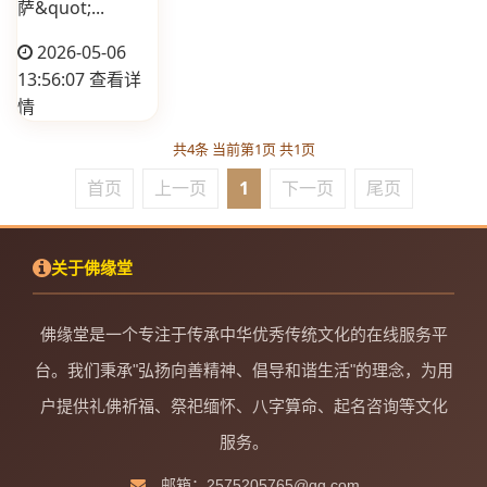
萨&quot;...
2026-05-06
13:56:07
查看详
情
共4条 当前第1页 共1页
首页
上一页
1
下一页
尾页
关于佛缘堂
佛缘堂是一个专注于传承中华优秀传统文化的在线服务平
台。我们秉承"弘扬向善精神、倡导和谐生活"的理念，为用
户提供礼佛祈福、祭祀缅怀、八字算命、起名咨询等文化
服务。
邮箱：2575205765@qq.com