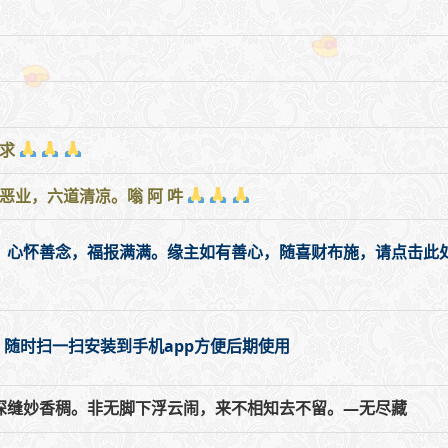
强求
恶业，六道清凉。嗡 阿 吽
，心怀善念，福报满满。缘主如有善心，随喜财布施，请点击此处
，随时扫一扫安装到手机app方便后期使用
深缝妙香稠。非无脚下浮云闹，来不相知去不留。—无尽藏