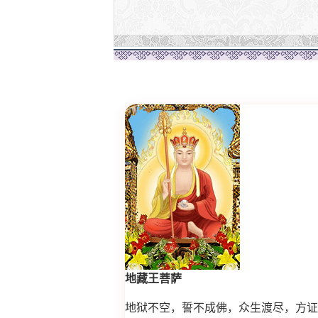
地藏王菩萨
地狱不空，誓不成佛，众生渡尽，方证