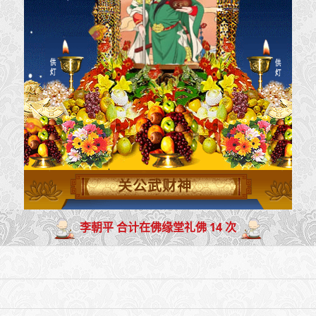
关公武财神
李朝平 合计在佛缘堂礼佛 14 次