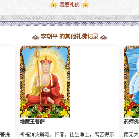
我要礼佛
李朝平 的其他礼佛记录
地藏王菩萨
药师佛
菩提
祈福消灾解难，忏罪，往生净土，离苦得乐
南无大