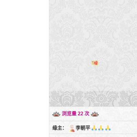
浏览量 22 次
缘主：
李朝平