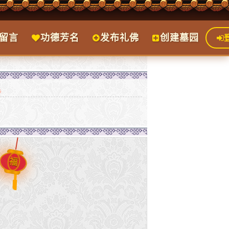
留言
功德芳名
发布礼佛
创建墓园
福