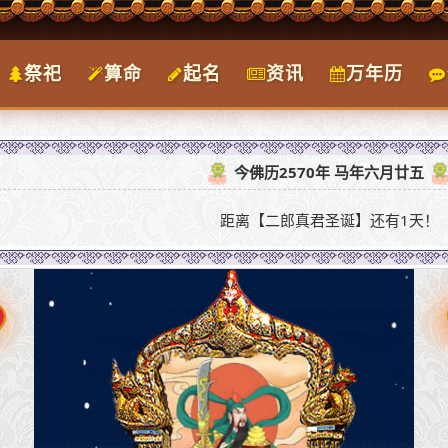
祭祀
算命
起名
资讯
万年历
今佛历2570年 马年六月廿五
距离【二郎真君圣诞】还有1天！