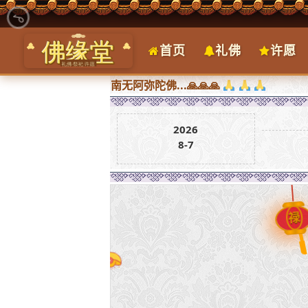
首页
礼佛
许愿
求皆圆满，南无阿弥陀佛...🙏🙏🙏
2026
8-7
禄