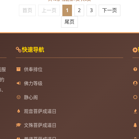
首页
上一页
1
2
3
下一页
尾页
快速导航
线服
供奉排位
的
佛力等级
命、
静心阁
观音菩萨成道日
文殊菩萨成道日