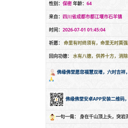
性别：
保密
年龄：
64
来自：
四川省成都市都江堰市石羊镇
时间：
2026-07-01 01:45:04
祈愿：
命里有时终须有，命里无时莫
回向功德：
水有八德，供养十方，消除
佛缘佛堂愿您福慧双增，六时吉祥
佛缘佛堂安卓APP安装二维码
一句一偈： 身在千山顶上头，突岩