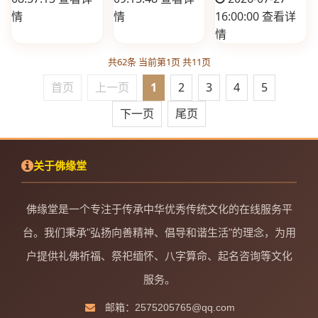
情
情
16:00:00
查看详
情
共62条 当前第1页 共11页
首页
上一页
1
2
3
4
5
下一页
尾页
关于佛缘堂
佛缘堂是一个专注于传承中华优秀传统文化的在线服务平
台。我们秉承"弘扬向善精神、倡导和谐生活"的理念，为用
户提供礼佛祈福、祭祀缅怀、八字算命、起名咨询等文化
服务。
邮箱：2575205765@qq.com