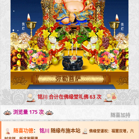
弥勒菩萨
铭川 合计在佛缘堂礼佛 63 次
浏览量 175 次
随喜加持
随喜功德
：
铭川
随缘布施本站
佛缘堂谨祝：福慧双增，六
时吉祥，所求皆圆满