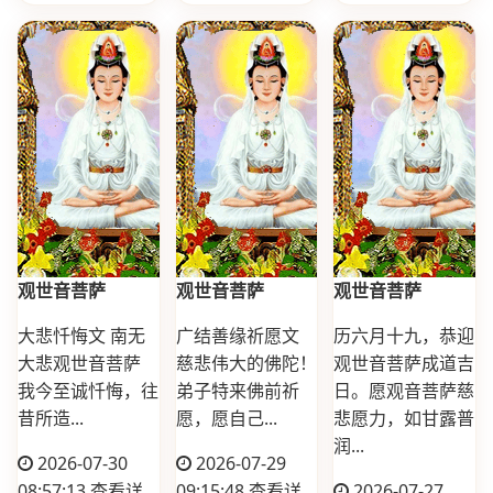
观世音菩萨
观世音菩萨
观世音菩萨
大悲忏悔文 南无
广结善缘祈愿文
历六月十九，恭迎
大悲观世音菩萨
慈悲伟大的佛陀！
观世音菩萨成道吉
我今至诚忏悔，往
弟子特来佛前祈
日。愿观音菩萨慈
昔所造...
愿，愿自己...
悲愿力，如甘露普
润...
2026-07-30
2026-07-29
08:57:13
查看详
09:15:48
查看详
2026-07-27