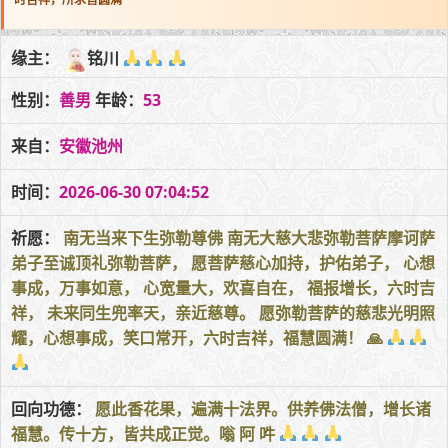
缘主：
铭川
性别：
善男
年龄：
53
来自：
安徽池州
时间：
2026-06-30 07:04:52
祈愿：
南无当来下生弥勒尊佛 南无大慈大悲弥勒菩萨摩诃萨
弟子至诚顶礼弥勒菩萨， 愿菩萨慈心加持，护佑弟子， 心想
事成，万事如意， 心宽量大，欢喜自在， 福报增长，六时吉
祥， 未来同生兜率天，亲近慈尊。 愿弥勒菩萨的慈悲光明照
耀，心想事成，笑口常开，六时吉祥，福慧圆满！ 🙏
回向功德：
愿此香花果，遍满十法界。供养佛法僧，增长诸
福慧。传十方，皆共成正觉。嗡 阿 吽