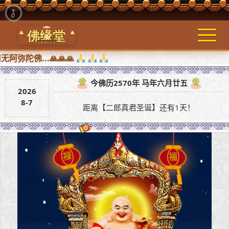
...🙏🙏🙏
今佛历2570年 马年六月廿五
2026
8-7
距离【二郎真君圣诞】还有1天！
福
禄