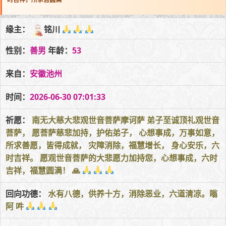
缘主：
铭川
性别：
善男
年龄：
53
来自：
安徽池州
时间：
2026-06-30 07:01:33
祈愿：
南无大慈大悲观世音菩萨摩诃萨 弟子至诚顶礼观世音
菩萨， 愿菩萨慈悲加持，护佑弟子， 心想事成，万事如意，
所求善愿，皆得成就， 灾障消除，福慧增长， 身心安乐，六
时吉祥。 愿观世音菩萨的大悲愿力加持您，心想事成，六时
吉祥，福慧圆满！ 🙏
回向功德：
水有八德，供养十方，消除恶业，六道清凉。嗡
阿 吽