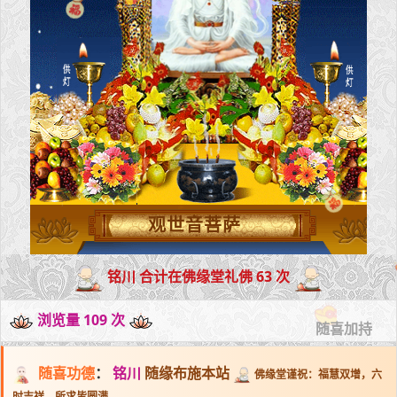
观世音菩萨
铭川 合计在佛缘堂礼佛 63 次
浏览量 109 次
随喜加持
随喜功德
：
铭川
随缘布施本站
佛缘堂谨祝：福慧双增，六
时吉祥，所求皆圆满