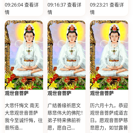
09:26:04
查看详
09:16:37
查看详
09:23:21
查看详
情
情
情
观世音菩萨
观世音菩萨
观世音菩萨
大悲忏悔文 南无
广结善缘祈愿文
历六月十九，恭迎
大悲观世音菩萨
慈悲伟大的佛陀！
观世音菩萨成道吉
我今至诚忏悔，往
弟子特来佛前祈
日。愿观音菩萨慈
昔所造...
愿，愿自己...
悲愿力，如甘露普