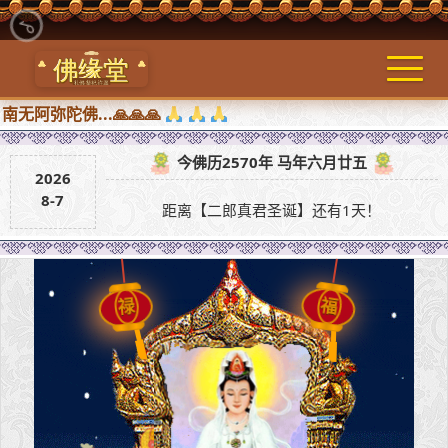
佛...🙏🙏🙏
今佛历2570年 马年六月廿五
2026
8-7
距离【二郎真君圣诞】还有1天！
禄
福