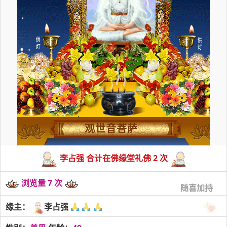
观世音菩萨
李占强 合计在佛缘堂礼佛 2 次
浏览量 7 次
随喜加持
缘主：
李占强