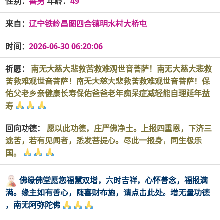
性别：
善男
年龄：
49
来自：
辽宁铁岭昌图四合镇明水村大桥屯
时间：
2026-06-30 06:20:06
祈愿：
南无大慈大悲救苦救难观世音菩萨！南无大慈大悲救
苦救难观世音菩萨！南无大慈大悲救苦救难观世音菩萨！保
佑父老乡亲健康长寿保佑爸爸老年痴呆症减轻能自理延年益
寿
回向功德：
愿以此功德，庄严佛净土。上报四重恩，下济三
途苦，若有见闻者，悉发菩提心。尽此一报身，同生极乐
国。
佛缘佛堂愿您福慧双增，六时吉祥，心怀善念，福报满
满。缘主如有善心，随喜财布施，请点击此处。增无量功德
，南无阿弥陀佛