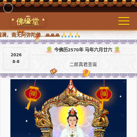
阿弥陀佛...🙏🙏🙏
今佛历2570年 马年六月廿六
2026
8-8
二郎真君圣诞
禄
福