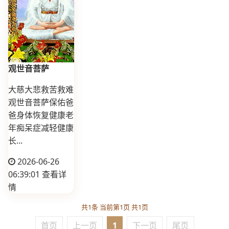
观世音菩萨
大慈大悲救苦救难
观世音菩萨保佑爸
爸身体恢复健康老
年痴呆症减轻健康
长...
2026-06-26
06:39:01
查看详
情
共1条 当前第1页 共1页
首页
上一页
1
下一页
尾页