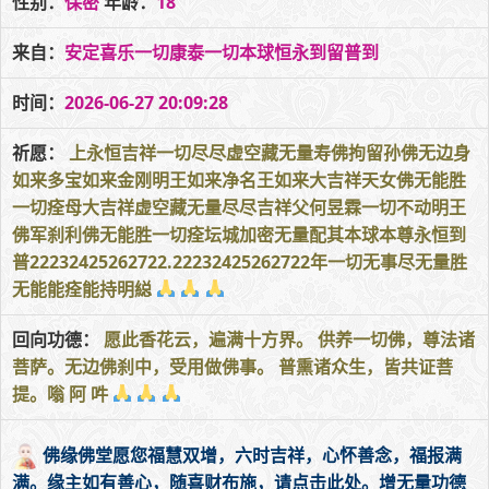
性别：
保密
年龄：
18
来自：
安定喜乐一切康泰一切本球恒永到留普到
时间：
2026-06-27 20:09:28
祈愿：
上永恒吉祥一切尽尽虚空藏无量寿佛拘留孙佛无边身
如来多宝如来金刚明王如来净名王如来大吉祥天女佛无能胜
一切痊母大吉祥虚空藏无量尽尽吉祥父何昱霖一切不动明王
佛军刹利佛无能胜一切痊坛城加密无量配其本球本尊永恒到
普22232425262722.22232425262722年一切无事尽无量胜
无能能痊能持明縂
回向功德：
愿此香花云，遍满十方界。 供养一切佛，尊法诸
菩萨。无边佛刹中，受用做佛事。 普熏诸众生，皆共证菩
提。嗡 阿 吽
佛缘佛堂愿您福慧双增，六时吉祥，心怀善念，福报满
满。缘主如有善心，随喜财布施，请点击此处。增无量功德