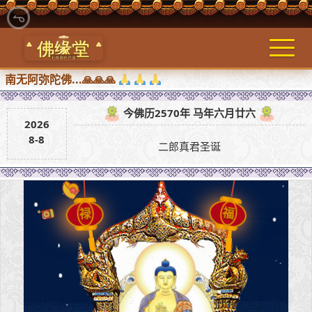
陀佛...🙏🙏🙏
今佛历2570年 马年六月廿六
2026
8-8
二郎真君圣诞
禄
福