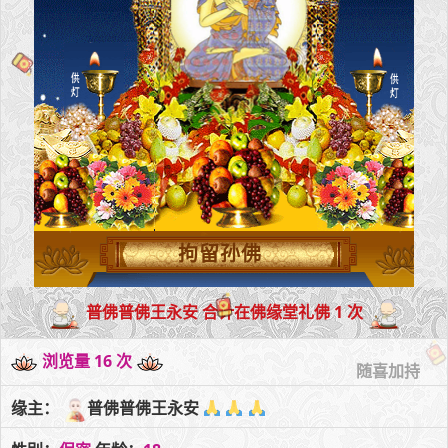
拘留孙佛
普佛普佛王永安 合计在佛缘堂礼佛 1 次
浏览量 16 次
随喜加持
缘主：
普佛普佛王永安