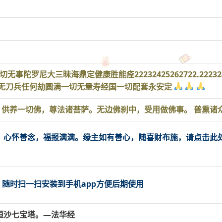
陀罗尼大三昧海鼎定健康胜能痊22232425262722.22232
无刀兵任何劫圆满一切无量寿经国一切配套永安定
 供养一切佛，尊法诸菩萨。无边佛刹中，受用做佛事。 普熏诸众
，心怀善念，福报满满。缘主如有善心，随喜财布施，请点击此处
，随时扫一扫安装到手机app方便后期使用
恒沙七宝塔。—法华经