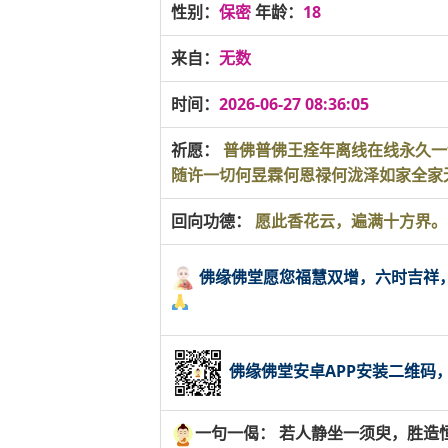
性别：
保密
年龄：
18
来自：
无数
时间：
2026-06-27 08:36:05
祈愿：
普佛普佛王痊年离线在线永久一切无事
随许一切何昱霖何恩禄何泷泽如家全家
回向功德：
愿此香花云，遍满十方界。
佛缘佛堂愿您福慧双增，六时吉祥
佛缘佛堂安卓APP安装二维码
一句一偈： 若人静坐一须臾，胜造