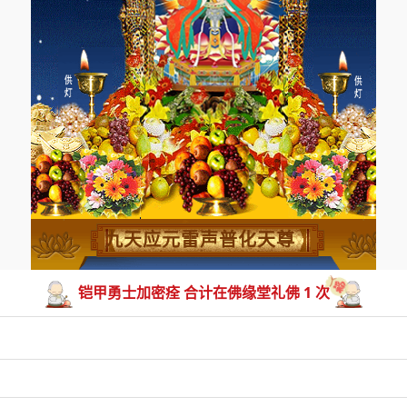
九天应元雷声普化天尊
铠甲勇士加密痊 合计在佛缘堂礼佛 1 次