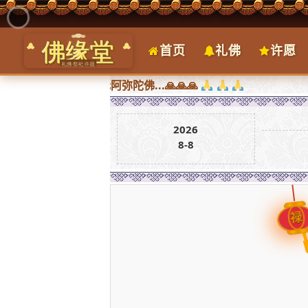
首页
礼佛
许愿
皆圆满，南无阿弥陀佛...🙏🙏🙏
2026
8-8
禄