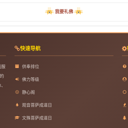
我要礼佛
快速导航
线服
供奉排位
的
佛力等级
命、
静心阁
观音菩萨成道日
文殊菩萨成道日