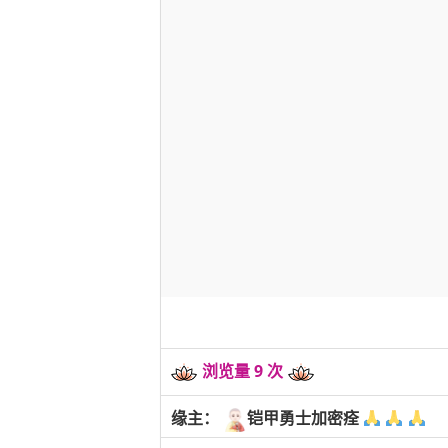
浏览量 9 次
缘主：
铠甲勇士加密痊