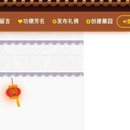
留言
功德芳名
发布礼佛
创建墓园
福