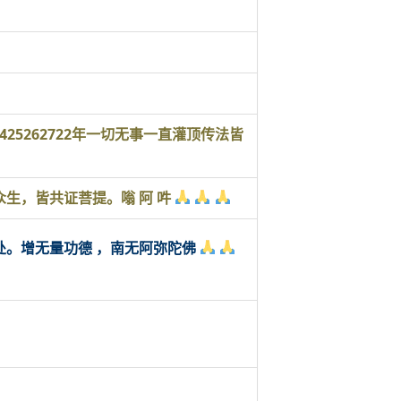
425262722年一切无事一直灌顶传法皆
生，皆共证菩提。嗡 阿 吽
。增无量功德 ，南无阿弥陀佛