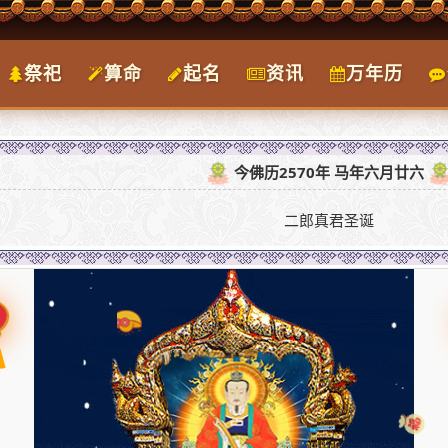
祭祀
算命
起名
资讯
万年历
今佛历2570年 马年六月廿六
二郎真君圣诞