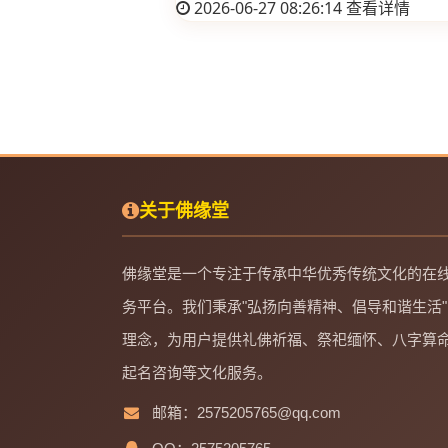
2026-06-27 08:26:14
查看详情
关于佛缘堂
佛缘堂是一个专注于传承中华优秀传统文化的在
务平台。我们秉承"弘扬向善精神、倡导和谐生活"
理念，为用户提供礼佛祈福、祭祀缅怀、八字算
起名咨询等文化服务。
邮箱：2575205765@qq.com