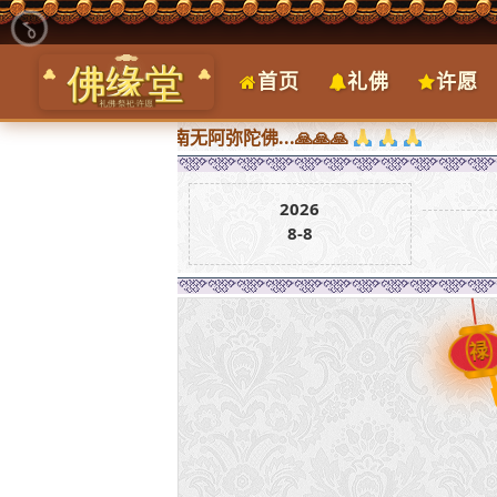
首页
礼佛
许愿
求皆圆满，南无阿弥陀佛...🙏🙏🙏
2026
8-8
禄