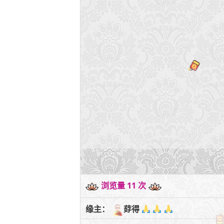
浏览量 11 次
缘主：
䒵得