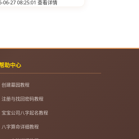
-06-27 08:25:01
查看详情
帮助中心
创建墓园教程
注册与找回密码教程
宝宝公司八字起名教程
八字算命详细教程