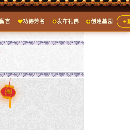
留言
功德芳名
发布礼佛
创建墓园
福