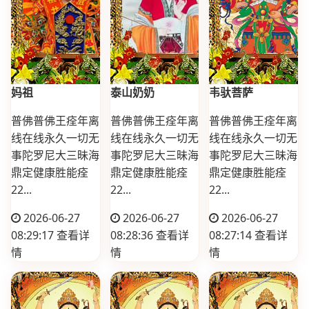
妈祖
泰山奶奶
韦驮菩萨
普佛普佛王痊年离
普佛普佛王痊年离
普佛普佛王痊年离
线在线永久一切无
线在线永久一切无
线在线永久一切无
事陀罗尼大三昧海
事陀罗尼大三昧海
事陀罗尼大三昧海
鼎定健康胜能痊
鼎定健康胜能痊
鼎定健康胜能痊
22...
22...
22...
2026-06-27
2026-06-27
2026-06-27
08:29:17
查看详
08:28:36
查看详
08:27:14
查看详
情
情
情