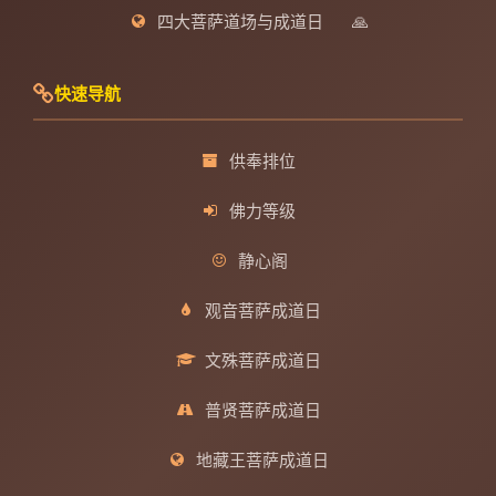
四大菩萨道场与成道日
🙏
快速导航
供奉排位
佛力等级
静心阁
观音菩萨成道日
文殊菩萨成道日
普贤菩萨成道日
地藏王菩萨成道日