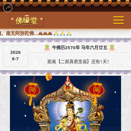
陀佛...🙏🙏🙏
今佛历2570年 马年六月廿五
2026
8-7
距离【二郎真君圣诞】还有1天！
福
禄