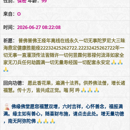
性别：
保密
年龄：
99
来自：
O
时间：
2026-06-27 08:22:08
祈愿：
普佛普佛王痊年离线在线永久一切无事陀罗尼大三昧
海鼎定健康胜能痊22232425262722.22232425262722年一
切无事一直灌顶传法皆随许一切何昱霖何恩禄何泷泽如家全
家无刀兵任何劫圆满一切无量寿经国一切配套永安定
回向功德：
愿此香花果，遍满十法界。供养佛法僧，增长诸
福慧。传十方，皆共成正觉。嗡 阿 吽
佛缘佛堂愿您福慧双增，六时吉祥，心怀善念，福报满
满。缘主如有善心，随喜财布施，请点击此处。增无量功德
，南无阿弥陀佛