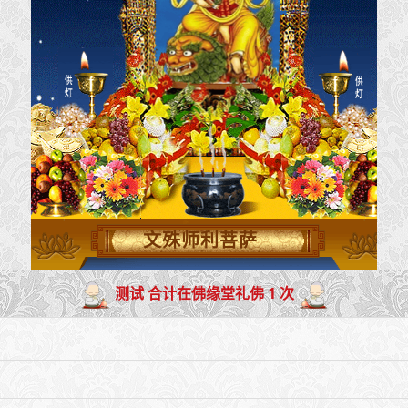
文殊师利菩萨
测试 合计在佛缘堂礼佛 1 次