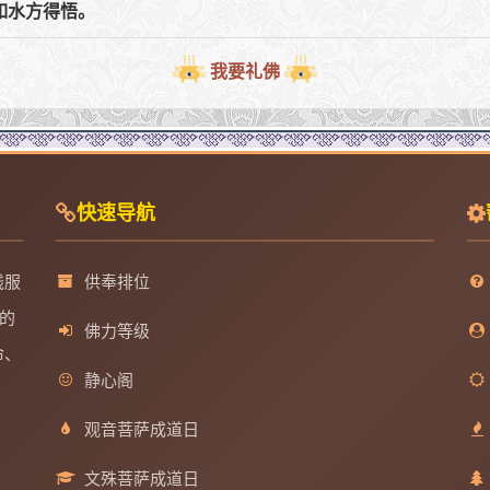
如水方得悟。
我要礼佛
快速导航
线服
供奉排位
的
佛力等级
命、
静心阁
观音菩萨成道日
文殊菩萨成道日