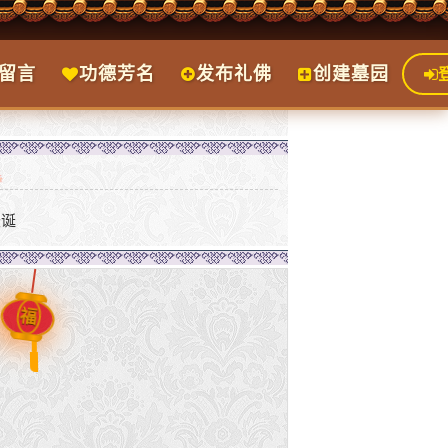
留言
功德芳名
发布礼佛
创建墓园
圣诞
福