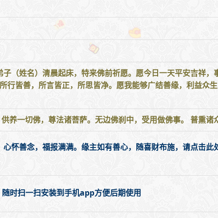
 弟子（姓名）清晨起床，特来佛前祈愿。愿今日一天平安吉祥，
日所行皆善，所言皆正，所思皆净。愿我能够广结善缘，利益众生
 供养一切佛，尊法诸菩萨。无边佛刹中，受用做佛事。 普熏诸众
，心怀善念，福报满满。缘主如有善心，随喜财布施，请点击此处
，随时扫一扫安装到手机app方便后期使用