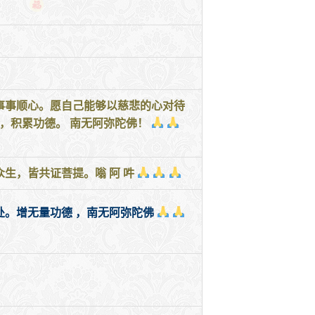
事事顺心。愿自己能够以慈悲的心对待
，积累功德。 南无阿弥陀佛！
生，皆共证菩提。嗡 阿 吽
。增无量功德 ，南无阿弥陀佛