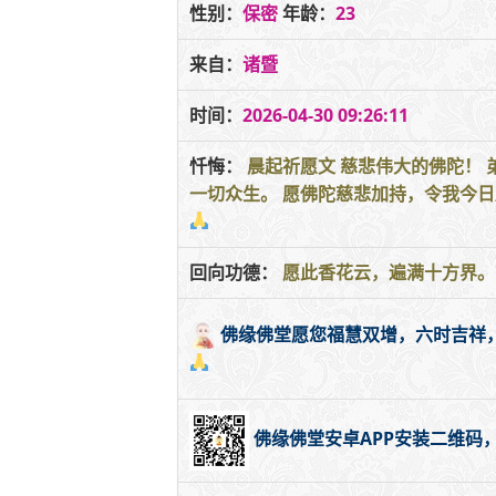
性别：
保密
年龄：
23
来自：
诸暨
时间：
2026-04-30 09:26:11
忏悔：
晨起祈愿文 慈悲伟大的佛陀！
一切众生。 愿佛陀慈悲加持，令我今
回向功德：
愿此香花云，遍满十方界。
佛缘佛堂愿您福慧双增，六时吉祥
佛缘佛堂安卓APP安装二维码