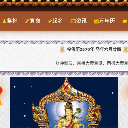
祭祀
算命
起名
资讯
万年历
今佛历2570年 马年六月廿四
财神诞辰、雷祖大帝圣诞、南极大帝