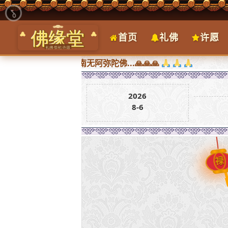
首页
礼佛
许愿
求皆圆满，南无阿弥陀佛...🙏🙏🙏
2026
8-6
禄