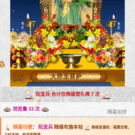
大势至菩萨
阮宜兵 合计在佛缘堂礼佛 7 次
浏览量 33 次
随喜加持
随喜功德
：
阮宜兵
随缘布施本站
佛缘堂谨祝：福慧双增，
六时吉祥，所求皆圆满