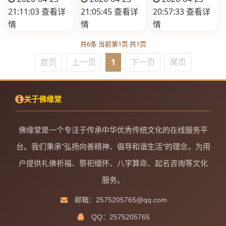
21:11:03
查看详
21:05:45
查看详
20:57:33
查看详
情
情
情
共6条 当前第1页 共1页
首页
上一页
1
下一页
尾页
关于佛缘堂
佛缘堂是一个专注于传承中华优秀传统文化的在线服务平
台。我们秉承"弘扬向善精神、倡导和谐生活"的理念，为用
户提供礼佛祈福、祭祀缅怀、八字算命、起名咨询等文化
服务。
邮箱：2575205765@qq.com
QQ：2575205765