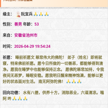
缘主：
阮宜兵
性别：
善男
年龄：
53
来自：
安徽省池州市
时间：
2026-04-29 19:54:24
祈愿：
睡前祈愿文 慈悲伟大的佛陀！ 弟子（姓名）即将就
寝，特来佛前祈愿。愿今日所做的一切善恶，都能够得到清
净。愿我在睡梦中也能够保持正念。 愿佛陀慈悲加持，令我
夜间无恶梦，睡眠安稳。愿我明日醒来精神饱满，能够以更
好的状态面对生活。 南无阿弥陀佛！
回向功德：
水有八德，供养十方，消除恶业，六道清凉。嗡
阿 吽