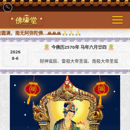
无阿弥陀佛...🙏🙏🙏
今佛历2570年 马年六月廿四
2026
8-6
财神诞辰、雷祖大帝圣诞、南极大帝圣诞
禄
福