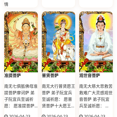
情
准提菩萨
普贤菩萨
观世音菩萨
南无七俱胝佛母准
南无大行普贤愿王
南无大慈大悲救苦
提菩萨摩诃萨 弟
菩萨 弟子阮宜兵
救难广大灵感观世
子阮宜兵至诚祈
至诚祈愿： 愿普
音菩萨 弟子阮宜
愿： 愿准提菩萨...
贤菩萨十大愿王...
兵至诚祈愿： ...
2026-04-23
2026-04-23
2026-04-23