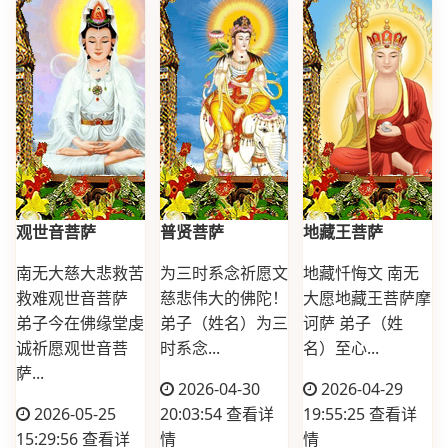
观世音菩萨
普贤菩萨
地藏王菩萨
南无大慈大悲救苦
为三时系念祈愿文
地藏忏悔文 南无
救难观世音菩萨
慈悲伟大的佛陀！
大愿地藏王菩萨摩
弟子今在佛缘堂虔
弟子（姓名）为三
诃萨 弟子（姓
诚祈愿观世音菩
时系念...
名）至心...
萨...
2026-04-30
2026-04-29
2026-05-25
20:03:54
查看详
19:55:25
查看详
15:29:56
查看详
情
情