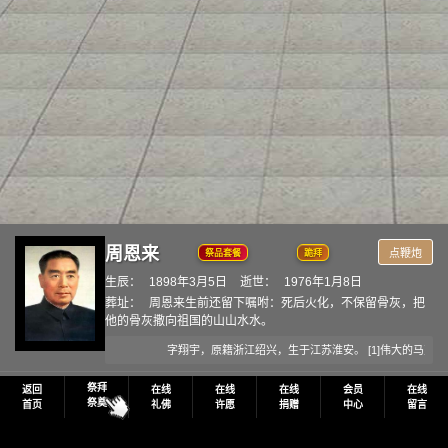
周恩来
点鞭炮
祭品套餐
跪拜
生辰：
1898年3月5日
逝世：
1976年1月8日
葬址：
周恩来生前还留下嘱咐：死后火化，不保留骨灰，把
他的骨灰撒向祖国的山山水水。
字翔宇，原籍浙江绍兴，生于江苏淮安。 [1]伟大的马
祭拜
返回
在线
在线
在线
会员
在线
祭奠
首页
礼佛
许愿
捐赠
中心
留言