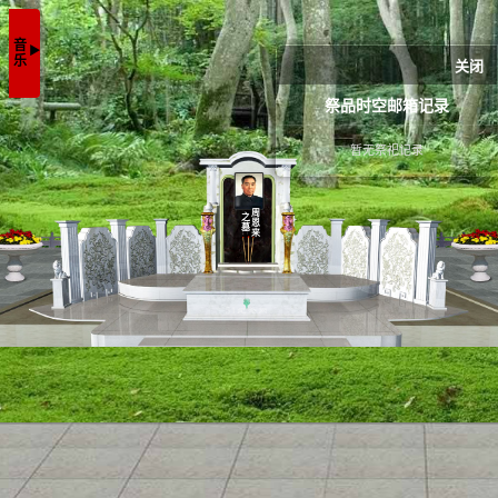
音乐
▶
关闭
祭品时空邮箱记录
暂无祭祀记录
周恩来
之墓