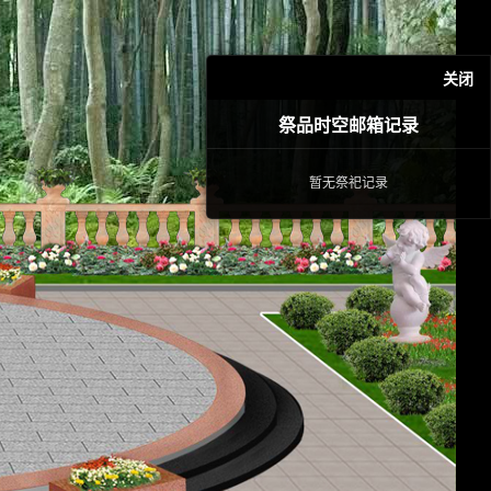
关闭
祭品时空邮箱记录
暂无祭祀记录