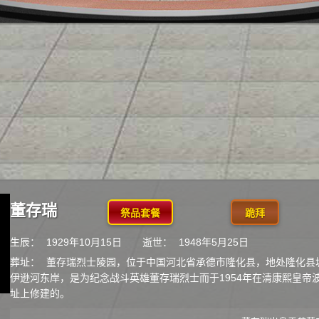
董存瑞
祭品套餐
跪拜
生辰：
1929年10月15日
逝世：
1948年5月25日
葬址：
董存瑞烈士陵园，位于中国河北省承德市隆化县，地处隆化县
伊逊河东岸，是为纪念战斗英雄董存瑞烈士而于1954年在清康熙皇帝
址上修建的。