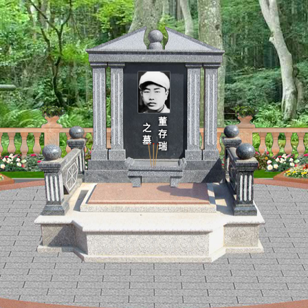
董存瑞
之墓