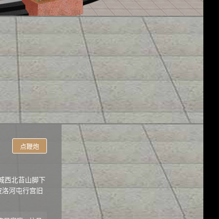
点鞭炮
城西北苔山脚下
波洛河屯行宫旧